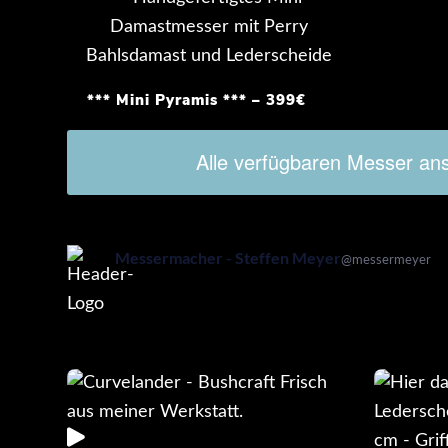
*** Mini Pyramis *** – 399€
Alle verfügbaren Messer an
Messermacher - Steffen Meyer
@
messermeyer