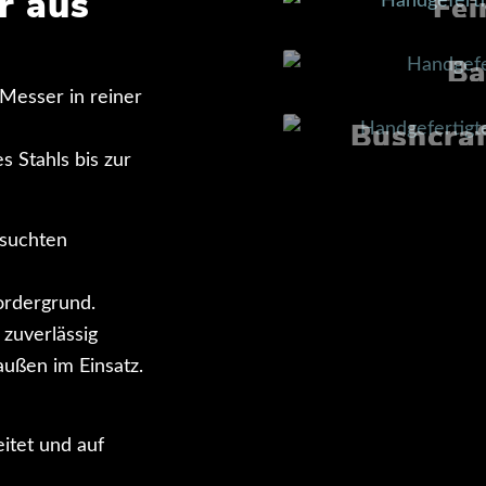
r aus
Fei
Ba
 Messer in reiner
Bushcra
s Stahls bis zur
esuchten
Son
ordergrund.
 zuverlässig
außen im Einsatz.
eitet und auf