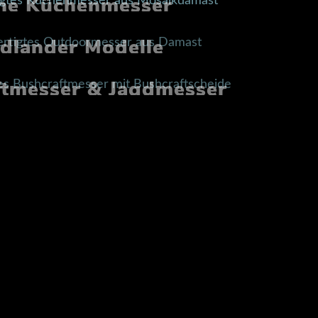
ne Küchenmesser
dlander Modelle
ftmesser & Jagdmesser
deranfertigungen