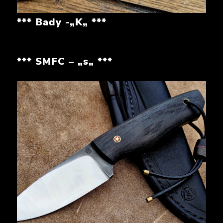
*** Bady -„K„ ***
*** SMFC – „s„ ***