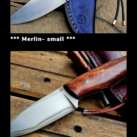
*** Merlin- small ***