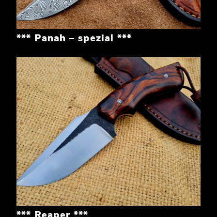
*** Panah – spezial ***
*** Reaper ***